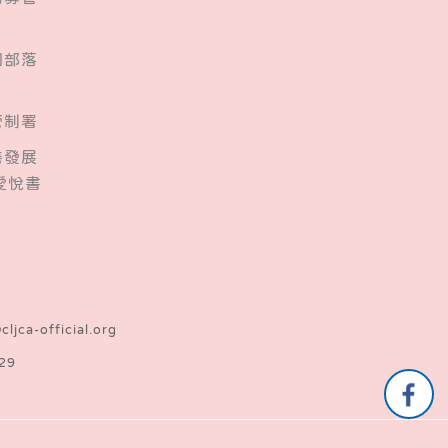
桐部落
管制署
善發展
愛悅書
cljca-official.org
29