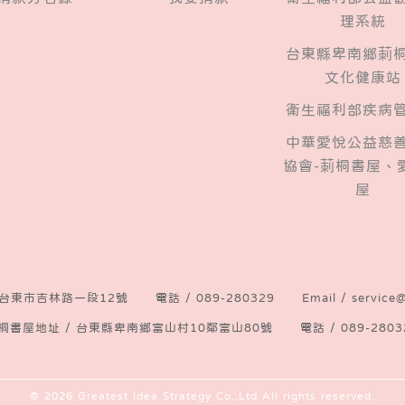
理系統
台東縣卑南鄉莿
文化健康站
衛生福利部疾病
中華愛悅公益慈
協會-莿桐書屋、
屋
台東市吉林路一段12號
電話 /
089-280329
Email /
service@
桐書屋地址 /
台東縣卑南鄉富山村10鄰富山80號
電話 /
089-2803
© 2026
Greatest Idea Strategy Co.,Ltd
All rights reserved.