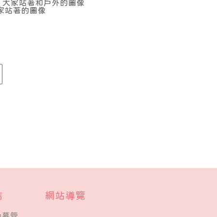
結
網站導覽
勸募管