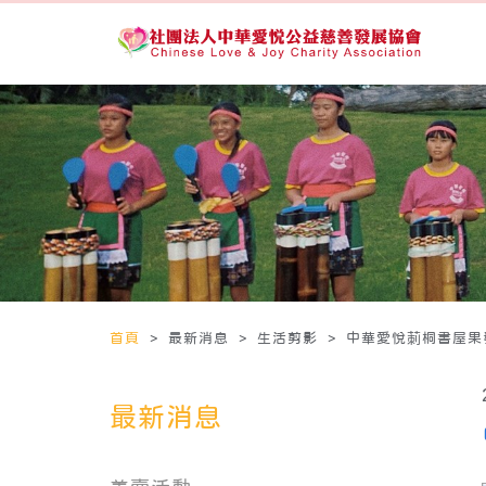
首頁
> 最新消息 > 生活剪影 > 中華愛悅莿桐書屋
最新消息