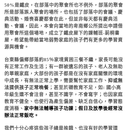
50%
是
鐵皮，
在部落中的
聚
會所也不例外
，
部落的
聚
會
所是部落
族
人
聚
會的場所
，
也包括了部落中的會議、
慶
典
活動
、
婚
喪喜慶
都會在此，但並
非
每天都有
慶典
活
動
、
會議
，
因此，本會向當
地的
卑
南
鄉
公所提出申請借
用
聚
會所這個場地
，
成立了
鐵皮
屋下的課輔班
-
莿
桐書
屋
，
希
望
能
帶
給當地
弱
勢家
庭
的孩子們有
更多的學
習
資
源與機會
。
台東縣偏鄉部落約
85
％家境貧困三餐不繼，
家長可能
沒
有
正常
工作
及
生活
；有
一群被遺忘的孩子、老人
及
無助
的單親家庭，
大部份的孩子都是在沒有家庭關懷的環境
中成長，有
無法正常上學，
需要
幫
忙家
庭工作、
抑或無
法提供孩子
正常
晚餐
；甚
至於
礎教育不足，如
:
國
小高
年級
生還不會
注音
，甚至不識字，不會寫字；
也因
家庭
教育
不健全、
也使
行為
產生
偏差、缺乏自信心，學習態
度消極、
家中
無法輔導孩子
功課；
假日及
放學後
經常
沒
辦法正常
飯吃。
我們
十分
心疼這些孩子
總是
挨餓、
也沒有好的學習環