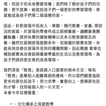
境，而孩子的未來需要培養
；
我們除了教好孩子們的功
課，更
不放棄，給
這些孩子們
一個
更好的學習環境，希
望
能成為孩子們第二個
溫暖
的家
。
因此，
針對部落中低收入
、
單親
、隔
代教
養、
家
暴..
等狀
況的家
庭，
於部落的
聚
會所成立
莿桐書屋，
減輕家長照
顧負擔，
提供免費的課後輔導以
及多元
教育
課程及供
餐
。雖然在莿桐部落服務多年，但是礙於經費有限，未
能有效改善在部落所見到的種種問題。
因此
懇請 貴單位
補助經費來改善莿桐
書屋學
童的生活以及教育環境，為
孩子們提供更友善的成長環境。
我們深信「教育」是提高人口素質的根本方法：唯有
「教育」能幫助人脫離貧困和愚昧，所以我們願意協助
更多的原住民孩子，努力求學、奮發向上、發揮原住民
的才華，找到每個人的一片天空。
本會今年目標著重：
一、文化傳承之母語教學