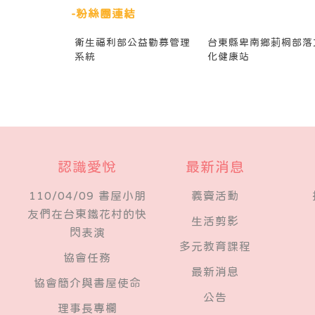
-粉絲團連結
衛生福利部公益勸募管理
台東縣卑南鄉莿桐部落
系統
化健康站
認識愛悅
最新消息
110/04/09 書屋小朋
義賣活動
友們在台東鐵花村的快
生活剪影
閃表演
多元教育課程
​協會任務
最新消息
協會簡介與書屋使命
公告
理事長專欄