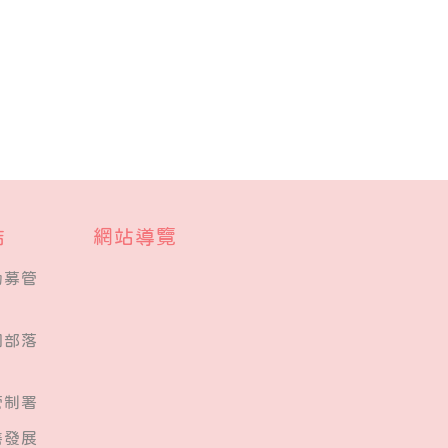
結
網站導覽
勸募管
桐部落
管制署
善發展